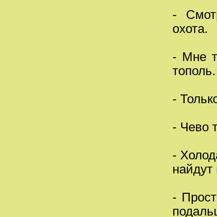
- Смот
охота.
- Мне т
тополь.
- Тольк
- Чево 
- Холод
найдут 
- Прос
подальш