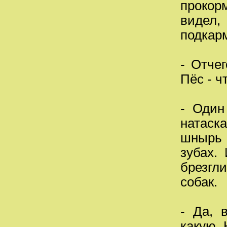
прокор
видел
подкарм
- Отче
Пёс - ч
- Один
натаска
шнырь 
зубах. 
брезгл
собак.
- Да, 
какую. 