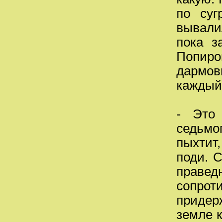
по суг
вывали
пока з
Попир
дармов
каждый
- Это
седьмог
пыхтит,
поди. 
правед
сопро
придер
земле к