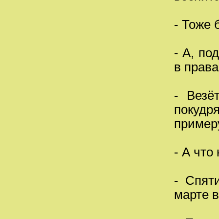
- Тоже
- А, по
в права
- Везё
покудр
пример
- А что
- Спят
марте в