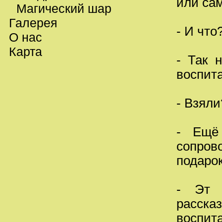
или сам
Магический шар
Галерея
- И что
О нас
Карта
- Так 
воспита
- Взяли
- Ещё
сопров
подарок
- Эт 
расск
воспита