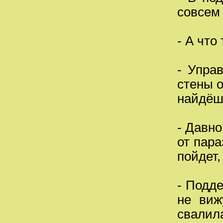
совсем 
- А что 
- Упра
стены о
найдёш
- Давно
от пара
пойдет,
- Подде
не виж
свалил