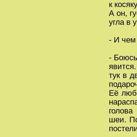
к косяк
А он, г
угла в у
- И чем
- Боюсь
явится.
тук в д
подароч
Её любо
нараспа
голова
шеи. По
постели