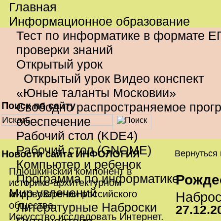
Главная
Информационное образование
Тест по информатике в формате Е
проверки знаний
Открытый урок
Открытый урок Видео конспект
«Юные таланты Московии»
Поиск по сайту
Свободно распространяемое прог
обеспечение
Рабочий стол (KDE4)
Рабочий стол (GNOME)
Новости сайта ИНФОЛОГИЯ
Вернуться
Компьютер и ребенок
Плюшкинский компонент в
Программа по информатике
Рожде
историко-архитектурном
Мир увлечений
мировоззрении российского
Набро
общества.
Литературные Наброски
27.12.2
Искусство исследовать Интернет.