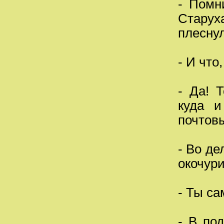
- Помн
Стару
плеснул
- И что
- Да! 
куда и
почтовы
- Во де
окочур
- Ты са
- В под