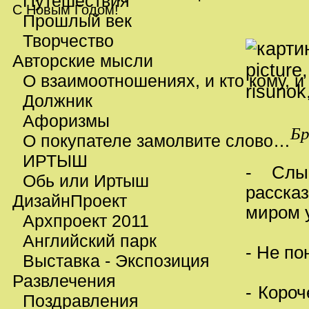
Путешествия
С Новым Годом!
Прошлый век
Творчество
Авторские мысли
О взаимоотношениях, и кто кому, и
Должник
Афоризмы
Бр
О покупателе замолвите слово…
ИРТЫШ
- Слы
Обь или Иртыш
расска
ДизайнПроект
миром 
Архпроект 2011
Английский парк
- Не по
Выставка - Экспозиция
Развлечения
- Короч
Поздравления