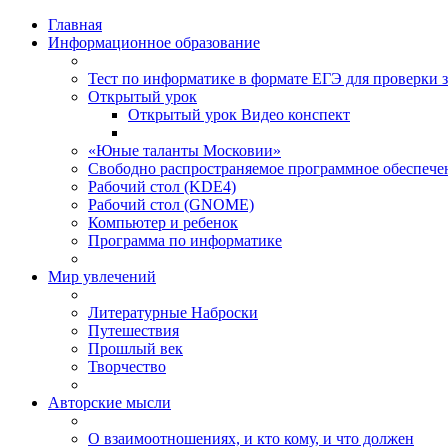
Главная
Информационное образование
Тест по информатике в формате ЕГЭ для проверки 
Открытый урок
Открытый урок Видео конспект
«Юные таланты Московии»
Свободно распространяемое программное обеспече
Рабочий стол (KDE4)
Рабочий стол (GNOME)
Компьютер и ребенок
Программа по информатике
Мир увлечений
Литературные Наброски
Путешествия
Прошлый век
Творчество
Авторские мысли
О взаимоотношениях, и кто кому, и что должен