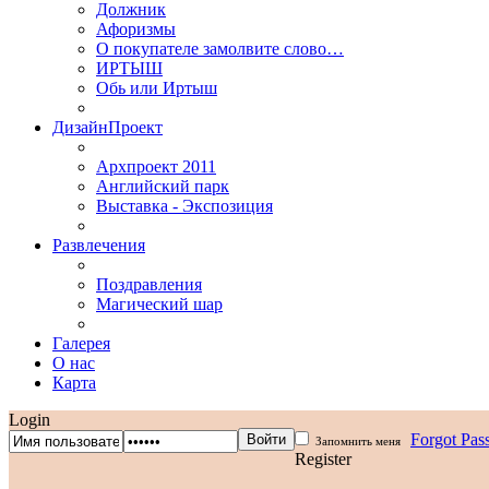
Должник
Афоризмы
О покупателе замолвите слово…
ИРТЫШ
Обь или Иртыш
ДизайнПроект
Архпроект 2011
Английский парк
Выставка - Экспозиция
Развлечения
Поздравления
Магический шар
Галерея
О нас
Карта
Login
Forgot Pa
Запомнить меня
Register