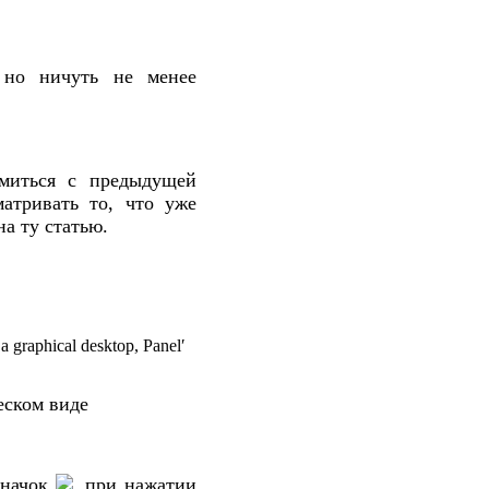
 но ничуть не менее
миться с предыдущей
матривать то, что уже
на ту статью.
еском виде
значок
, при нажатии