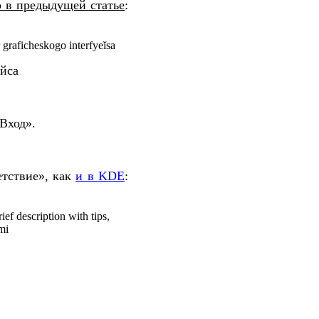
о в предыдущей статье
:
йса
Вход».
етствие», как
и в KDE
: