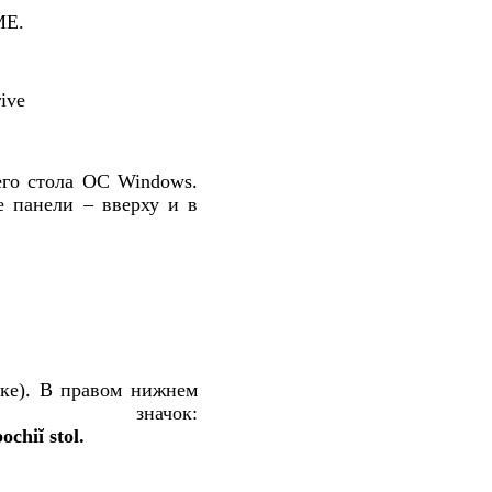
ME.
ive
его стола ОС Windows.
ые панели – вверху и в
лке). В правом нижнем
значок:
.