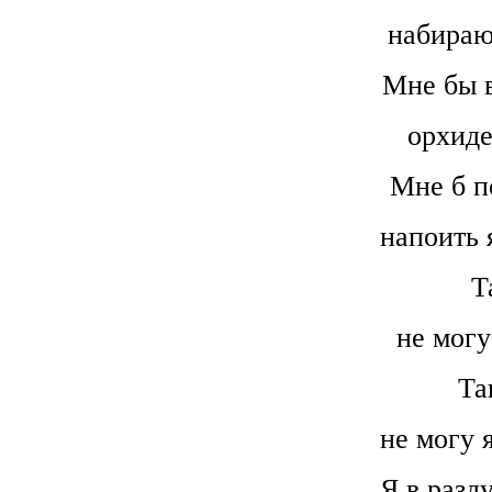
набираю
Мне бы в
орхиде
Мне б п
напоить 
Т
не могу
Та
не могу 
Я в разд