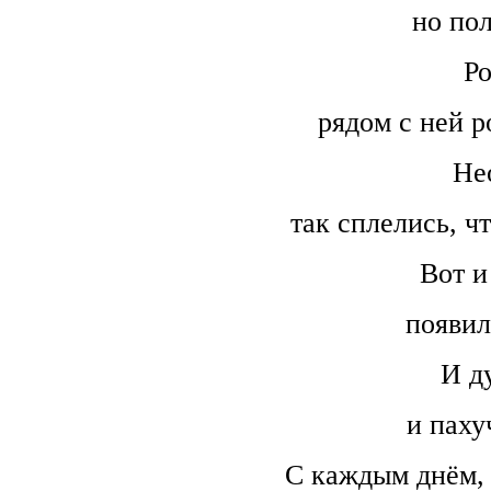
но пол
Ро
рядом с ней р
Не
так сплелись, чт
Вот и
появил
И д
и паху
С каждым днём,