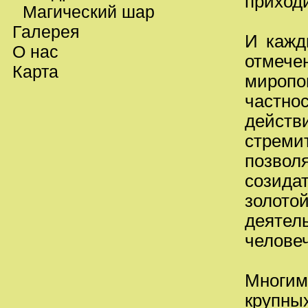
приход
Магический шар
Галерея
И кажд
О нас
отмеч
Карта
миропо
частно
действ
стрем
позво
созида
золото
деяте
человеч
Многим
крупн