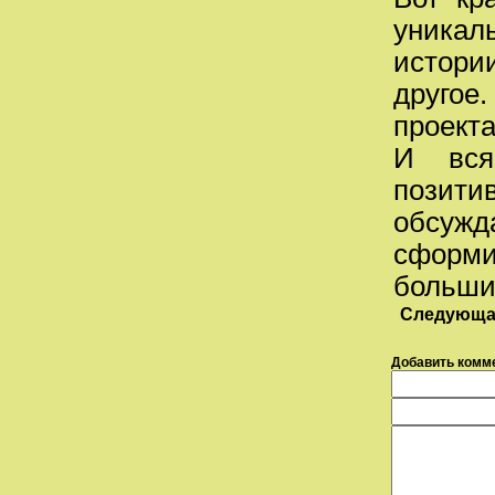
уникал
истори
другое
проекта
И вся
позит
обсуж
сформи
больши
Следующа
Добавить комм