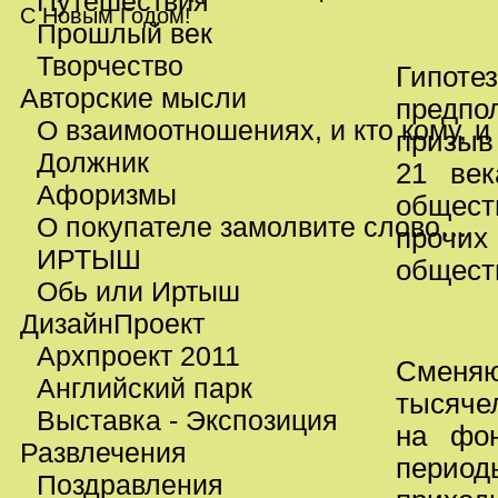
Путешествия
С Новым Годом!
Прошлый век
Творчество
Гипот
Авторские мысли
предп
О взаимоотношениях, и кто кому, и
призыв 
Должник
21 век
Афоризмы
обществ
О покупателе замолвите слово…
прочи
ИРТЫШ
общест
Обь или Иртыш
ДизайнПроект
Архпроект 2011
Сменяю
Английский парк
тысяче
Выставка - Экспозиция
на фон
Развлечения
период
Поздравления