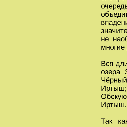
очередь
объеди
впад
значит
не нао
многие 
Вся дли
озера 
Чёрны
Иртыш
Обскую
Иртыш.
Так ка