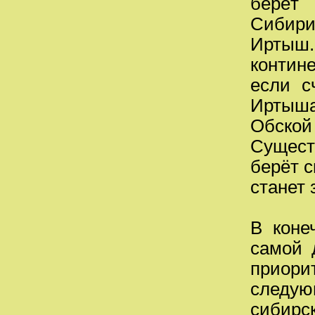
берёт 
Сибири,
Иртыш.
контин
если с
Иртыш
Обской 
Сущест
берёт с
станет 
В коне
самой 
приор
следую
сибирс