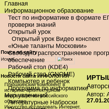
Главная
Информационное образование
Тест по информатике в формате Е
проверки знаний
Открытый урок
Открытый урок Видео конспект
«Юные таланты Московии»
Поиск по сайту
Свободно распространяемое прог
обеспечение
Рабочий стол (KDE4)
Рабочий стол (GNOME)
Новости сайта ИНФОЛОГИЯ
ИРТЫ
Компьютер и ребенок
Плюшкинский компонент в
Авторс
Программа по информатике
историко-архитектурном
Автор:
Мир увлечений
мировоззрении российского
27.01.2
общества.
Литературные Наброски
Искусство исследовать Интернет.