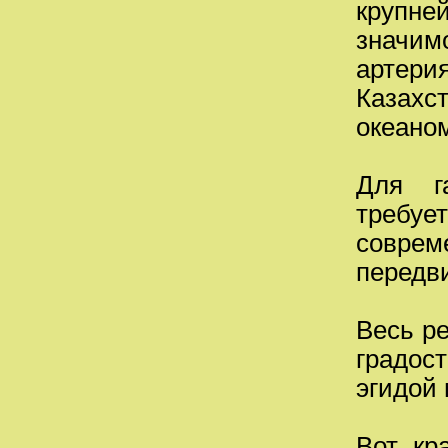
крупн
значимо
артерия
Казах
океаном
Для га
требуе
соврем
передви
Весь ре
градос
эгидой
Вот кр