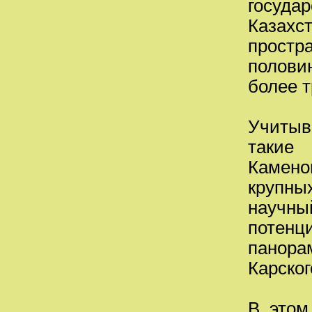
госуда
Казах
простр
полови
более т
Учитыв
такие 
Камено
крупны
научны
потенц
панора
Карског
В этом