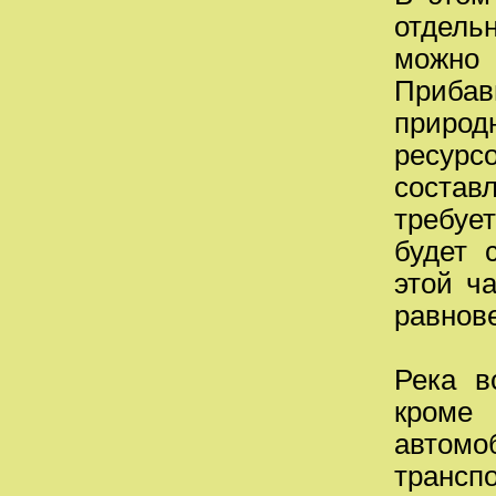
отдель
можно
Прибавь
приро
ресур
состав
требуе
будет 
этой ча
равнов
Река в
кроме
автом
транс