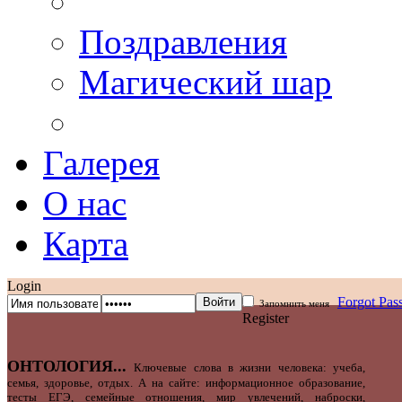
Поздравления
Магический шар
Галерея
О нас
Карта
Login
Forgot Pa
Запомнить меня
Register
ОНТОЛОГИЯ...
Ключевые слова в жизни человека: учеба,
семья, здоровье, отдых. А на сайте: информационное образование,
тесты ЕГЭ, семейные отношения, мир увлечений, наброски,