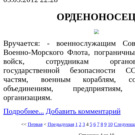
ОРДЕНОНОСЕ
Вручается: - военнослужащим Сов
Военно-Морского Флота, пограничны
войск, сотрудникам орган
государственной безопасности С
частям, военным кораблям, с
объединениям, предприятиям, 
организациям.
Подробнее...
Добавить комментарий
<<
Первая
<
Предыдущая
1
2
3
4
5
6
7
8
9
10
Следующ