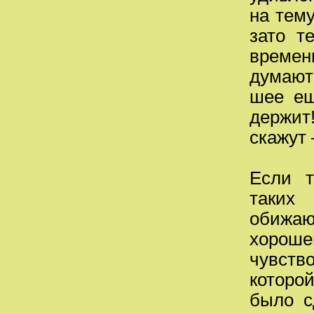
на тему
зато т
времен
думают:
шее ещ
держит
скажут 
Если т
таких
обижа
хороше
чувств
которой
было с