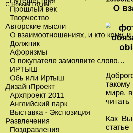
Путешествия
С Новым Годом!
О вз
Прошлый век
Творчество
Авторские мысли
О взаимоотношениях, и кто кому, и
Должник
Афоризмы
О покупателе замолвите слово…
ИРТЫШ
Доброг
Обь или Иртыш
такому
ДизайнПроект
мире, в
Архпроект 2011
читать 
Английский парк
Выставка - Экспозиция
Как Вы
Развлечения
статье
Поздравления