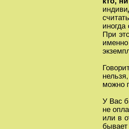
кто, н
индиви
считат
иногда 
При это
имен
экземпл
Говори
нельзя,
можно п
У Вас б
не опла
или в о
бывает