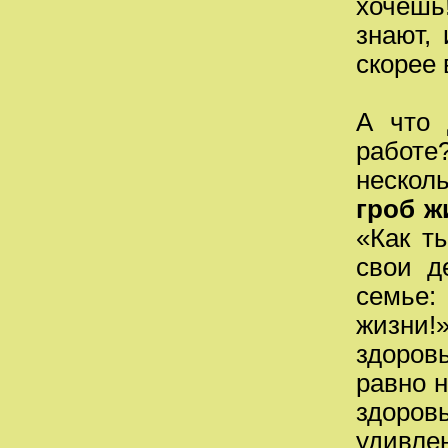
хочешь
знают,
скорее 
А что 
работе?
нескол
гроб ж
«Как т
свои д
семье:
жизни!
здоров
равно н
здоров
удивлен