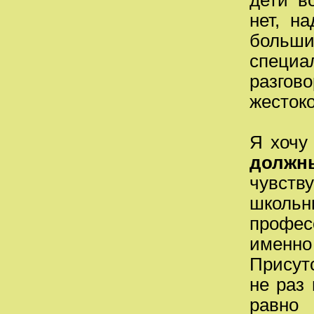
дети в
нет, н
больш
специа
разгов
жестоко
Я хочу
должн
чувст
школ
профес
именн
Присут
не раз
равно 