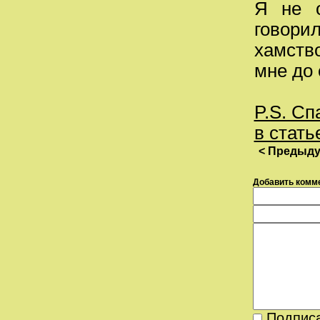
Я не о
говори
хамство
мне до 
P.S. Сп
в стать
< Предыд
Добавить комм
Подписа