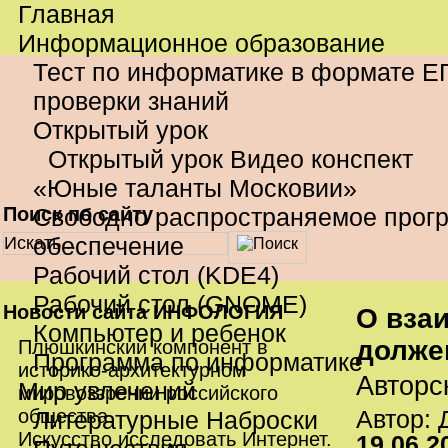
Главная
Информационное образование
Тест по информатике в формате Е
проверки знаний
Открытый урок
Открытый урок Видео конспект
«Юные таланты Московии»
Поиск по сайту
Свободно распространяемое прог
обеспечение
Рабочий стол (KDE4)
Рабочий стол (GNOME)
Новости сайта ИНФОЛОГИЯ
О взаи
Компьютер и ребенок
долже
Плюшкинский компонент в
Программа по информатике
историко-архитектурном
Авторс
Мир увлечений
мировоззрении российского
общества.
Литературные Наброски
Автор:
Искусство исследовать Интернет.
19.06.2