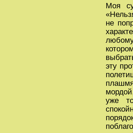
Моя су
«Нельзя
не поп
характ
любому
которо
выбрать
эту про
полети
плашмя
мордой,
уже т
спокой
поряд
поблаг