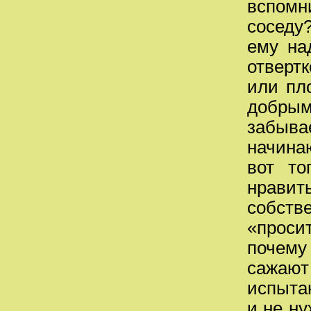
вспомн
соседу?
ему на
отверт
или пло
добры
забыва
начинаю
вот то
нравит
собств
«проси
почему
сажаю
испыта
и не ну