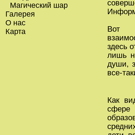
совер
Магический шар
Информ
Галерея
О нас
Вот 
Карта
взаимо
здесь о
лишь н
души, 
все-так
Как ви
сфере
образов
средни