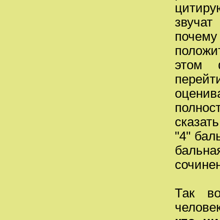
цитиру
звучат
почему 
положит
этом 
перейт
оценив
полност
сказат
"4" бал
бальна
сочине
Так во
челове