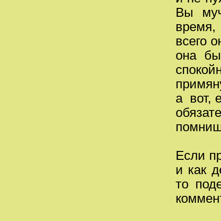
Вы муч
время, 
всего о
она бы
спокойн
примяну
а вот, 
обязат
помниш
Если п
и как д
то под
коммен